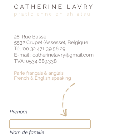
CATHERINE LAVRY
praticienne en shiatsu
28, Rue Basse
5532 Crupet (Assesse), Belgique
Tél :
00 32 471 39 56 29
E-mail :
catherinelavry@gmail.com
TVA:
0534.689.338
Parle français & anglais
French & English speaking
Prénom
Nom de famille